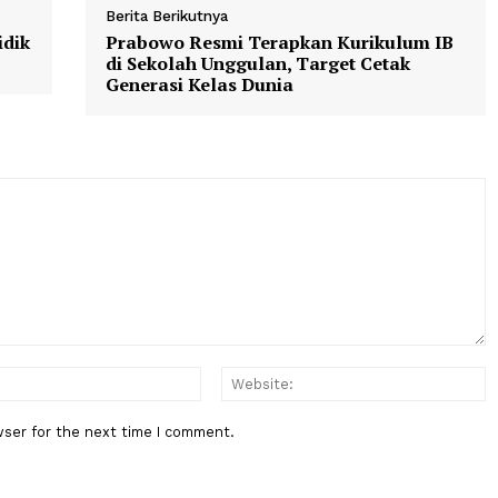
hlak Rasulullah​," ​jelas Saipul.
o
saipulmbuinga
Berita Berikutnya
erta Didik
Prabowo Resmi Terapkan Kuriku
di Sekolah Unggulan, Target Cet
Generasi Kelas Dunia