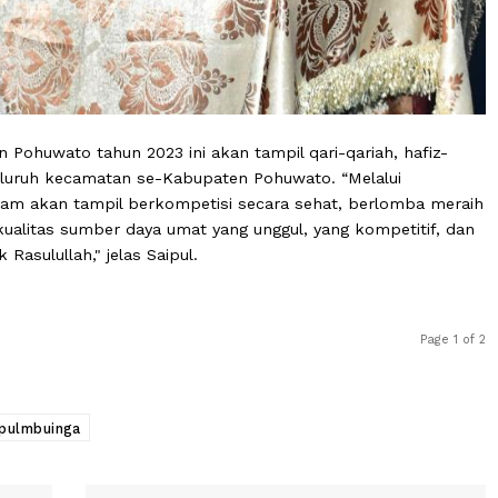
paten Pohuwato tahun 2023 ini akan tampil qari-qariah, 
 dari seluruh kecamatan se-Kabupaten Pohuwato. “Melalu
da islam akan tampil berkompetisi secara sehat, berlo
ngun kualitas sumber daya umat yang unggul, yang kompe