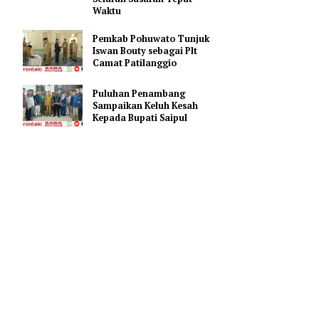
Progres TMMD Ke-129 H+17,
Kodim 1313/Pohuwato
Optimis Rampungkan
Seluruh Sasaran Tepat
Waktu
Pemkab Pohuwato Tunjuk
Iswan Bouty sebagai Plt
aten
Camat Patilanggio
huwato yang
Puluhan Penambang
Sampaikan Keluh Kesah
Kepada Bupati Saipul
amatan
h
.
wato
​A​l ​Q​
kehidupan