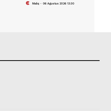
-81 RI, Pertandingan
Bupati Saipul Buka Kemah Pr
Antar OPD Resmi
Gerakan Pramuka Pohuwato
Maliq
-
06 Agustus 2026 13:30
s 2026 14:20