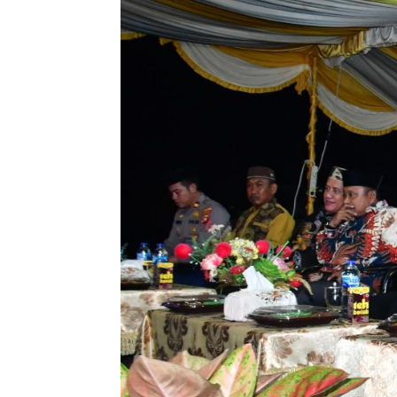
masyarakat di ​B​umi ​P​anua ​K​abupaten