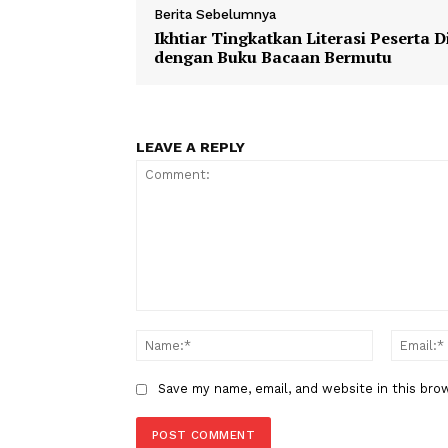
yang berkarakter islami, sebagaimana ak
1
2
stqh
x
kabupatenpohuwat
TAGS
Berita Sebelumnya
Ikhtiar Tingkatkan Literasi Pes
dengan Buku Bacaan Bermutu
LEAVE A REPLY