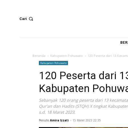
Cari
Beranda
Kabupaten Pohuwato
120 Peserta dari
Kabupaten Pohuwato
120 Peserta dar
Kabupaten Poh
Sebanyak 120 orang peserta dari 13 ke
Qur'an dan Hadits (STQH) X tingkat Ka
s.d. 18 Maret 2023.