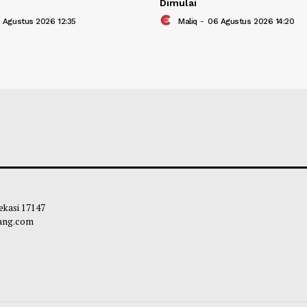
ara Pembukaan Kemah Prasiaga
Meriahkan HUT Ke
kan Pramuka Pohuwato Berlangsung
dan Perlombaan 
ah
Dimulai
liq
-
07 Agustus 2026 12:35
Maliq
-
06 Agustu