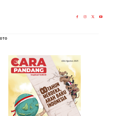
L
GALERI FOTO
QH X
awatil
i 15 Maret