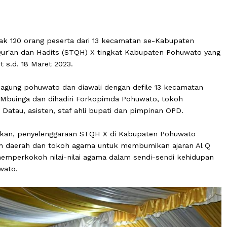
ebanyak 120 orang peserta dari 13 kecamatan se-Kabup
awatil Qur'an dan Hadits (STQH) X tingkat Kabupaten Po
5 Maret s.d. 18 Maret 2023.
masjid agung pohuwato dan diawali dengan defile 13 kec
ipul A. Mbuinga dan dihadiri Forkopimda Pohuwato, toko
kandar Datau, asisten, staf ahli bupati dan pimpinan OPD
engatakan, penyelenggaraan ​STQH X di Kabupaten Pohu
rintah daerah dan tokoh agama untuk membumikan ajaran 
untuk memperkokoh nilai-nilai agama dalam sendi-sendi 