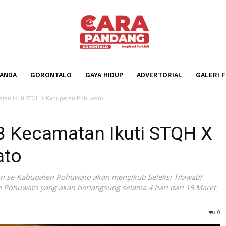
BERANDA
GORONTALO
GAYA HIDUP
ADVERTORIA
 13 Kecamatan Ikuti STQH X Kabupaten Pohuwato
i 13 Kecamatan Ikuti ST
uwato
camatan se-Kabupaten Pohuwato akan mengikuti Seleksi Til
bupaten Pohuwato yang akan berlangsung selama 4 hari dar