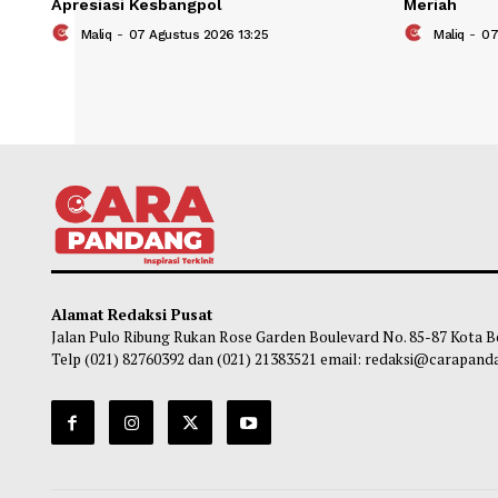
Pelaksanaan Seleksi Paskibraka 2026
Upac
Ketat dan Objektif, Bupati Saipul
Gera
Apresiasi Kesbangpol
Meri
Maliq
-
07 Agustus 2026 13:25
Ma