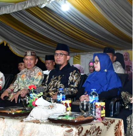
 ​P​ohuwato.