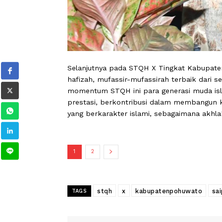
Selanjutnya pada STQH X Tingkat Kabu
hafizah, mufassir-mufassirah terbaik
momentum STQH ini para generasi mu
prestasi, berkontribusi dalam memba