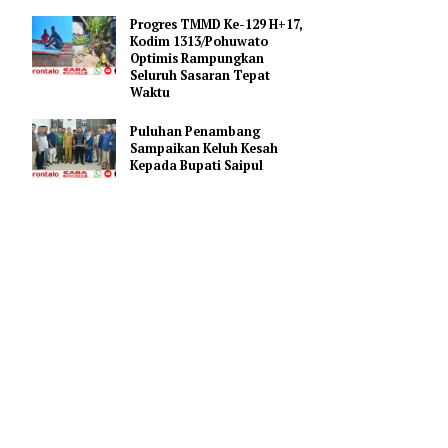
Ibadah
Bupati Saipul Hadiri Apel
arisa,
Kesiapsiagaan Karhutla di
Mapolres Pohuwato
, Ketua
Progres TMMD Ke-129 H+17,
Kodim 1313/Pohuwato
Optimis Rampungkan
Seluruh Sasaran Tepat
af dari
Waktu
Puluhan Penambang
Sampaikan Keluh Kesah
egiatan ini
Kepada Bupati Saipul
, serta
 tersebut.
 agar