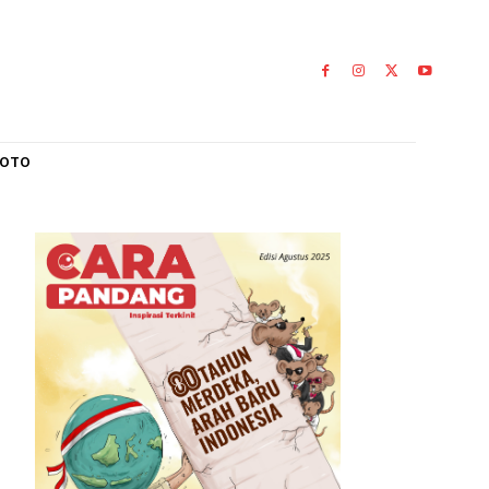
L
GALERI FOTO
0