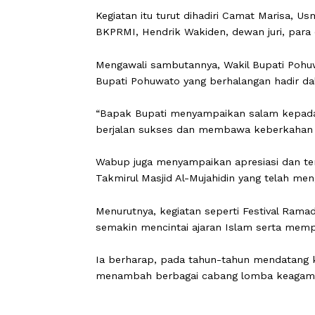
POHUWATO
,
Carapandang
.
com
- Fes
Luar Biasa” yang dilaksanakan di hal
secara resmi dibuka Wakil Bupati Poh
Kegiatan itu turut dihadiri Camat Mar
BKPRMI, Hendrik Wakiden, dewan juri,
Mengawali sambutannya, Wakil Bupa
Bupati Pohuwato yang berhalangan ha
“Bapak Bupati menyampaikan salam ke
berjalan sukses dan membawa keberka
Wabup juga menyampaikan apresiasi da
Takmirul Masjid Al-Mujahidin yang t
Menurutnya, kegiatan seperti Festiv