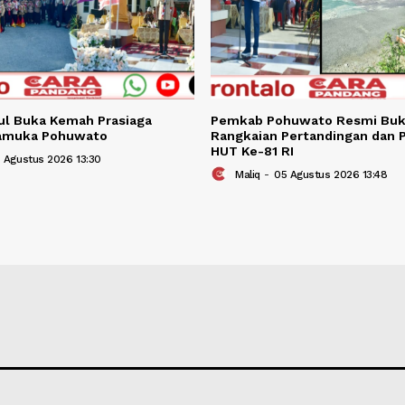
BERITA TER
Berita Terkait
i Saipul Buka Kemah Prasiaga
Pemkab Pohuwat
kan Pramuka Pohuwato
Rangkaian Perta
HUT Ke-81 RI
liq
-
06 Agustus 2026 13:30