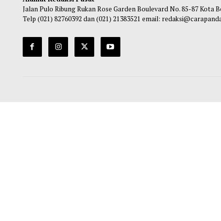
Maliq
-
06 Agustus 2026 14:20
Alamat Redaksi Pusat
Jalan Pulo Ribung Rukan Rose Garden Boulevard No. 85-87
Telp (021) 82760392 dan (021) 21383521 email: redaksi@