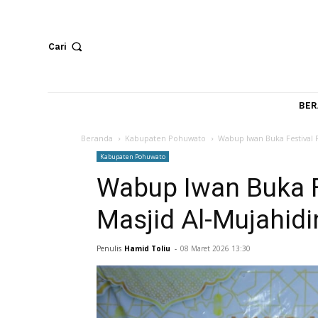
Cari
Beranda
Kabupaten Pohuwato
Wabup Iwan Buka F
Kabupaten Pohuwato
Wabup Iwan Buk
Masjid Al-Mujah
Penulis
Hamid Toliu
-
08 Maret 2026 13:30