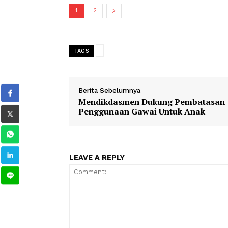
semakin mencintai ajaran Islam serta
Ia berharap, pada tahun-tahun mend
menambah berbagai cabang lomba ke
1
2
TAGS
Berita Sebelumnya
Mendikdasmen Dukung Pembat
Penggunaan Gawai Untuk Anak