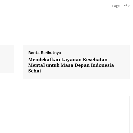
 memperkuat nilai-nilai keagamaan di tengah masyarakat
atang kegiatan tersebut dapat terus dikembangkan deng
agamaan lainnya.
Berita Berikutnya
asan
Mendekatkan Layanan Kesehata
Mental untuk Masa Depan Indone
Sehat