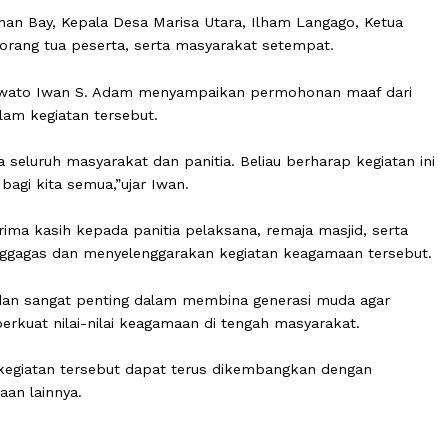
tival Ramadan bertema “Ramadan Ceria, Puasa Gembira, 
aman Masjid Al-Mujahidin, Desa Botubilotahu, Kecamatan M
uwato, Iwan S. Adam, Sabtu (7/3/2026).
isa, Usman Bay, Kepala Desa Marisa Utara, Ilham Langago
 para orang tua peserta, serta masyarakat setempat.
ti Pohuwato Iwan S. Adam menyampaikan permohonan ma
dir dalam kegiatan tersebut.
pada seluruh masyarakat dan panitia. Beliau berharap k
han bagi kita semua,”ujar Iwan.
n terima kasih kepada panitia pelaksana, remaja masjid
elah menggagas dan menyelenggarakan kegiatan keagamaan
al Ramadan sangat penting dalam membina generasi muda