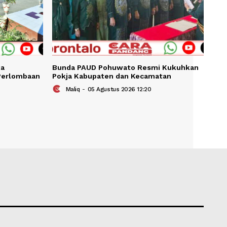
KAIT
o Resmi Buka
Bunda PAUD Pohuwato Resm
ndingan dan Perlombaan
Pokja Kabupaten dan Kecama
Maliq
-
05 Agustus 2026 12:20