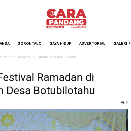
BERANDA
GORONTALO
GAYA HIDUP
ADVERTORIA
estival Ramadan di Masjid Al-Mujahidin Desa Botubilotahu
a Festival Ramadan di
idin Desa Botubilotahu