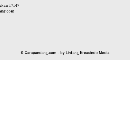
Maliq
-
05 Agustu
 Kota Bekasi 17147
carapandang.com