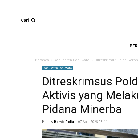
Cari
Beranda
Kabupaten Pohuwato
Ditreskrimsus Pol
Kabupaten Pohuwato
Ditreskrimsus P
Aktivis yang Me
Pidana Minerba
Penulis
Hamid Toliu
-
07 April 2026 06:44