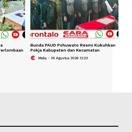
KAIT
o Resmi Buka
Bunda PAUD Pohuwato Resm
ndingan dan Perlombaan
Pokja Kabupaten dan Kecama