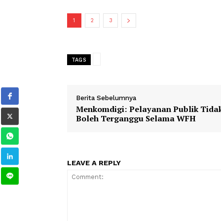
Dalam aksinya, kelompok tersebut m
perusahaan, memblokade akses jalan
tuntutan agar pihak perusahaan meng
agar kegiatan operasional pertamban
1
2
3
TAGS
Berita Sebelumnya
Menkomdigi: Pelayanan Publik
Boleh Terganggu Selama WFH