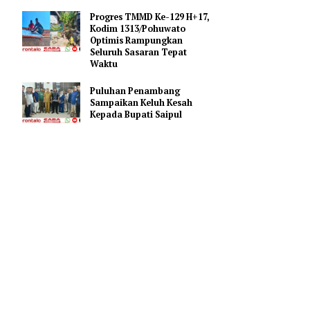
Bupati Saipul Hadiri Apel
Kesiapsiagaan Karhutla di
ntalo
Mapolres Pohuwato
idana di
Progres TMMD Ke-129 H+17,
Kodim 1313/Pohuwato
Optimis Rampungkan
Seluruh Sasaran Tepat
 yang
Waktu
i
Puluhan Penambang
rovinsi
Sampaikan Keluh Kesah
Kepada Bupati Saipul
jadian
ecara paksa
ah pintu
asi