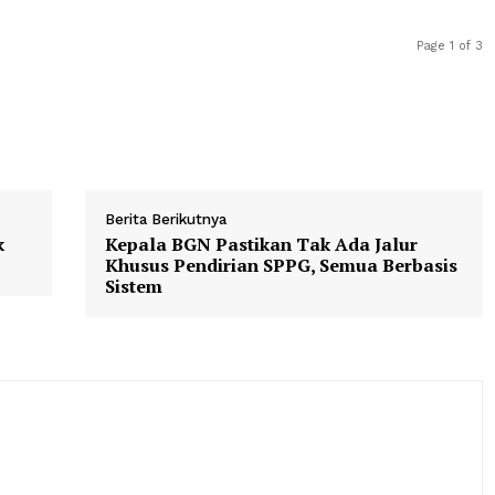
elakukan pembakaran ban bekas di depan pintu portal
 keluar masuk dengan membentangkan tali , serta men
hadirkan pimpinan untuk berdialog. Kelompok aksi jug
gan oleh perusahaan dihentikan segera.
Berita Berikutnya
 Tidak
Kepala BGN Pastikan Tak Ada Ja
Khusus Pendirian SPPG, Semua B
Sistem