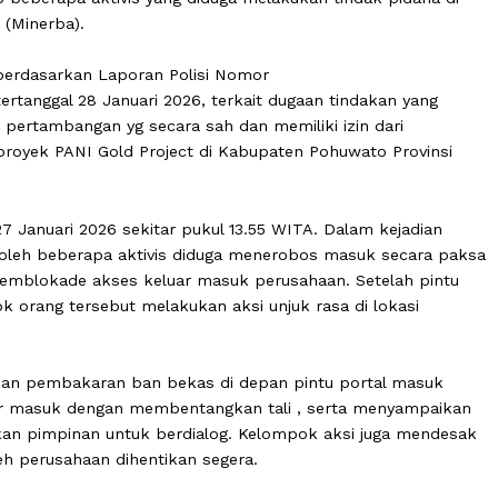
orat Reserse Kriminal Khusus (Ditreskrimsus) Polda Goro
hadap beberapa aktivis yang diduga melakukan tindak p
ubara (Minerba).
kukan berdasarkan Laporan Polisi Nomor
O tertanggal 28 Januari 2026, terkait dugaan tindakan
usaha pertambangan yg secara sah dan memiliki izin dar
elola proyek PANI Gold Project di Kabupaten Pohuwato P
elasa, 27 Januari 2026 sekitar pukul 13.55 WITA. Dalam ke
impin oleh beberapa aktivis diduga menerobos masuk s
 dan memblokade akses keluar masuk perusahaan. Setel
lompok orang tersebut melakukan aksi unjuk rasa di lok