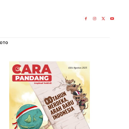
L
GALERI FOTO
0