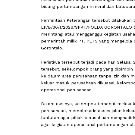
POHUWATO, CARAPANDANG -
Direkt
melakukan permintaan keterangan ter
bidang pertambangan mineral dan bat
Permintaan Keterangan tersebut dila
LP/B/36/I/2026/SPKT/POLDA GORONTAL
merintangi atau mengganggu kegiatan 
pemerintah milik PT. PETS yang meng
Gorontalo.
Peristiwa tersebut terjadi pada hari S
tersebut, sekelompok orang yang dip
ke dalam area perusahaan tanpa izin
keluar masuk perusahaan dikuasai, ke
operasional perusahaan.