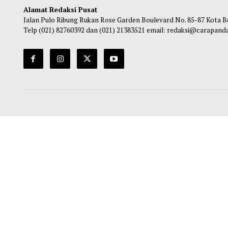
Dimulai
Ma
Maliq
-
06 Agustus 2026 14:20
Alamat Redaksi Pusat
Jalan Pulo Ribung Rukan Rose Garden Boulevard No. 85-87
Telp (021) 82760392 dan (021) 21383521 email: redaksi@