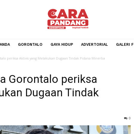
BERANDA
GORONTALO
GAYA HIDUP
ADVERTORIA
da Gorontalo periksa Aktivis yang Melakukan Dugaan Tindak Pidana Minerba
olda Gorontalo periksa
lakukan Dugaan Tindak