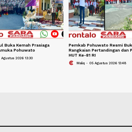
BERITA TER
Berita Terkait
i Saipul Buka Kemah Prasiaga
Pemkab Pohuwat
kan Pramuka Pohuwato
Rangkaian Perta