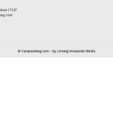
HUT Ke-81 RI
liq
-
06 Agustus 2026 13:30
Maliq
-
05 Agustu
 Kota Bekasi 17147
carapandang.com