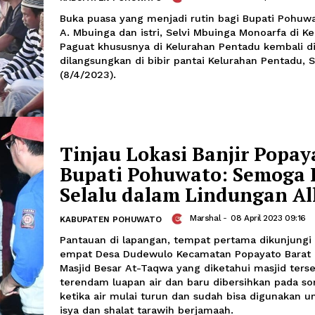
Ratusan Warga Pagu
Buka Puasa Bersama
Pohuwato dan Istri
Amira Izzati
-
0
KABUPATEN POHUWATO
Buka puasa yang menjadi rutin bagi B
A. Mbuinga dan istri, Selvi Mbuinga 
Paguat khususnya di Kelurahan Pentad
dilangsungkan di bibir pantai Kelurah
(8/4/2023).