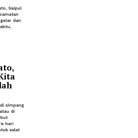
at Ikuti
 Bupati
8 April 2023 19:45
upati Pohuwato, Saipul
Monoarfa di Kecamatan
u kembali digelar dan
an Pentadu, Sabtu,