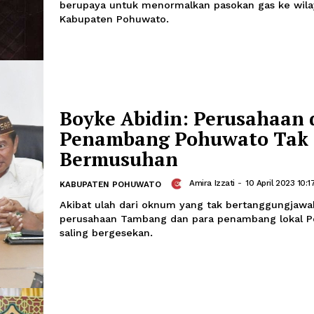
Pohuwato Tak Tutu
Marshal
-
10 Ap
KABUPATEN POHUWATO
Kepala Dinas Perindagkop UKM Ibrahi
mengungkapkan, bahwa kondisi di lap
tidak bisa dikatakan langka, karena d
berupaya untuk menormalkan pasokan
Kabupaten Pohuwato.
Boyke Abidin: Peru
Penambang Pohuwa
Bermusuhan
Amira Izzati
-
1
KABUPATEN POHUWATO