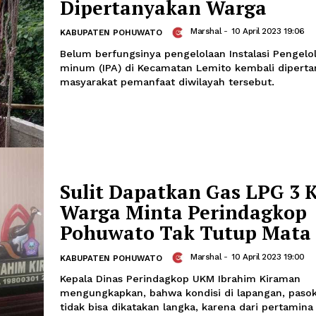
Belum Berfungsi, IP
Dipertanyakan War
Marshal
-
10 Ap
KABUPATEN POHUWATO
Belum berfungsinya pengelolaan Instal
minum (IPA) di Kecamatan Lemito kem
masyarakat pemanfaat diwilayah terse
Sulit Dapatkan Gas 
Warga Minta Perin