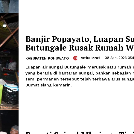
Tinjau Lokasi Banjir
Bupati Pohuwato: S
Selalu dalam Lindun
Marshal
-
08 Ap
KABUPATEN POHUWATO
Pantauan di lapangan, tempat pertama
empat Desa Dudewulo Kecamatan Popa
Masjid Besar At-Taqwa yang diketahui
terendam luapan air dan baru dibersih
ketika air mulai turun dan sudah bisa
isya dan shalat tarawih berjamaah.
Banjir Popayato, Lu