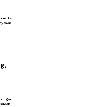
A Lemito
ga
ril 2023 19:06
asi Pengelolaan Air
bali dipertanyakan
but.
LPG 3 Kg,
dagkop