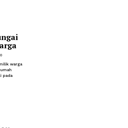
 Popayato,
emoga Kita
gan Allah
ril 2023 09:16
 dikunjungi di simpang
yato Barat atau di
 masjid tersebut
kan pada sore hari
 digunakan untuk salat
apan Sungai