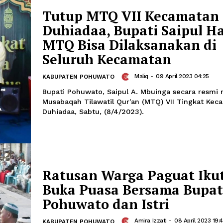
Akibat ulah dari oknum yang tak ber
perusahaan Tambang dan para penam
saling bergesekan.
Tutup MTQ VII Kec
Duhiadaa, Bupati Sa
MTQ Bisa Dilaksana
Seluruh Kecamatan
Maliq
-
09 April
KABUPATEN POHUWATO
Bupati Pohuwato, Saipul A. Mbuinga 
Musabaqah Tilawatil Qur'an (MTQ) VII
Duhiadaa, Sabtu, (8/4/2023).