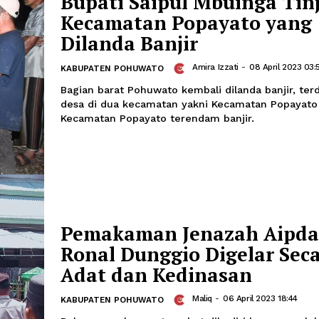
Butungale Rusak R
Amira Izzati
-
0
KABUPATEN POHUWATO
Luapan air sungai Butungale merusak 
yang berada di bantaran sungai, bah
semi permanen tersebut telah terbaw
Jumat siang kemarin.
Bupati Saipul Mbuin
Kecamatan Popayat
Dilanda Banjir