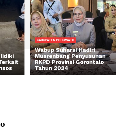
KABUPATEN POHUWATO
UWATO
Wabup Suharsi Hadi
uwato Selidiki
Musrenbang Penyu
yarakat Terkait
RKPD Provinsi Goro
unaan Bansos
Tahun 2024