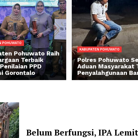
BUPATEN POHUWATO
KABUPATEN POH
abupaten Pohuwato Raih
nghargaan Terbaik
Polres Poh
dua Penilaian PPD
Aduan Mas
ovinsi Gorontalo
Penyalahg