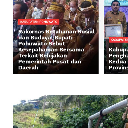
KABUPATEN POHUWATO
Rakornas Ketahanan Sosial
dan Budaya, Bupati
KA
Pohuwato Sebut
Kesepahaman Bersama
K
Terkait Kebijakan
Pe
Pemerintah Pusat dan
Ke
Daerah
Pr