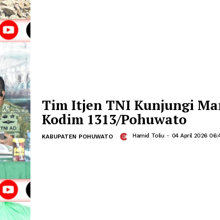
TNI dan Masyarakat 
Percepat Pembangu
Jembatan di Wilaya
Hamid Toliu
-
1
KABUPATEN POHUWATO
Tim Itjen TNI Kunju
Kodim 1313/Pohuwa