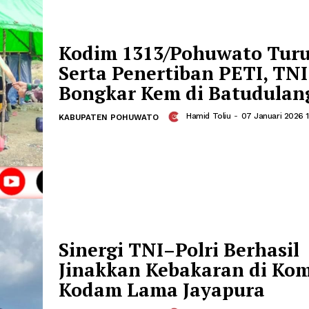
Hamid Toliu
-
0
KABUPATEN POHUWATO
Kodim 1313/Pohuwat
Serta Penertiban PET
Bongkar Kem di Bat
Hamid Toliu
-
0
KABUPATEN POHUWATO