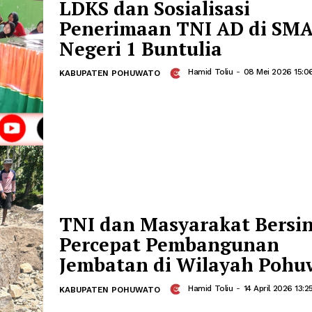
Kodim 1313/Phw Ber
LDKS dan Sosialisas
Penerimaan TNI AD 
Negeri 1 Buntulia
Hamid Toliu
-
0
KABUPATEN POHUWATO