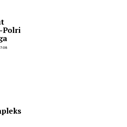
4 April 2026 06:45
o Turut
I, TNI-Polri
udulanga
7 Januari 2026 17:08