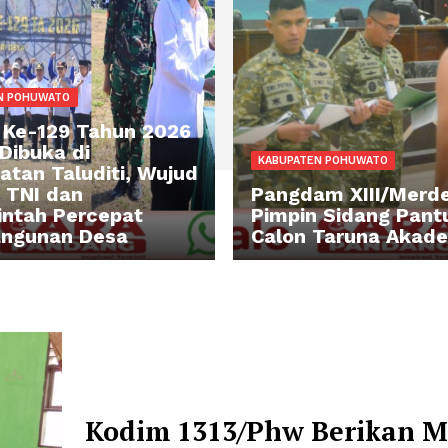
BUPATEN POHUWATO
MMD Ke-129 Tahun 2026
smi Dibuka di
KABUPATEN POH
camatan Taluditi, Wujud
nergi TNI dan
Pangdam X
emerintah Percepat
Pimpin Sid
embangunan Desa
Calon Tar