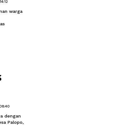
rhasil
 di Kompleks
ra
7 Oktober 2025 14:12
 area pemukiman warga
a cepat dan
NI, dan petugas