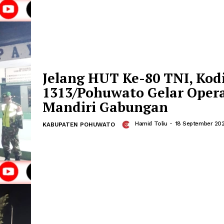
HUT Ke-80 TNI, Kod
Pohuwato Tanam 500
Mangrove
Hamid Toliu
-
0
KABUPATEN POHUWATO
Kodim 1313 Pohuwato justru memilih
menanam 500 bibit mangrove di Huta
Kecamatan Marisa, Jum'at (03/10/2025