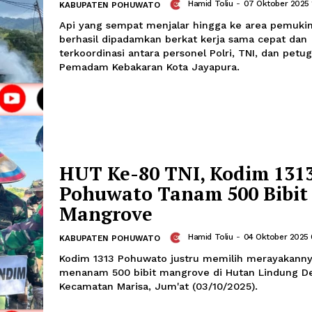
Sinergi TNI–Polri Be
Jinakkan Kebakaran
Kodam Lama Jayapu
Hamid Toliu
-
0
KABUPATEN POHUWATO
Api yang sempat menjalar hingga ke
berhasil dipadamkan berkat kerja sam
terkoordinasi antara personel Polri, T
Pemadam Kebakaran Kota Jayapura.