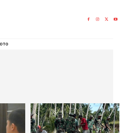
L
GALERI FOTO
 TNI