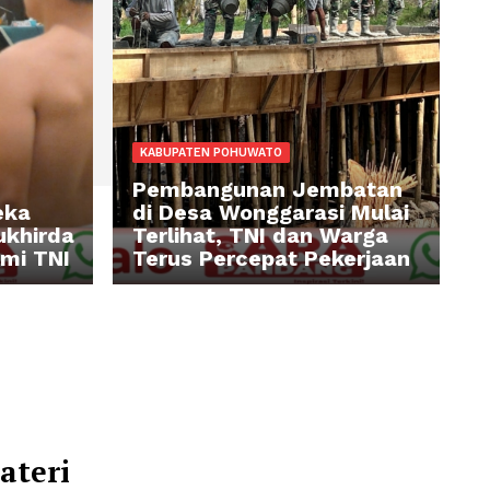
KABUPATEN POHUWATO
UWATO
Pembangunan Jem
III/Merdeka
di Desa Wonggarasi
ang Pantukhirda
Terlihat, TNI dan 
una Akademi TNI
Terus Percepat Pek