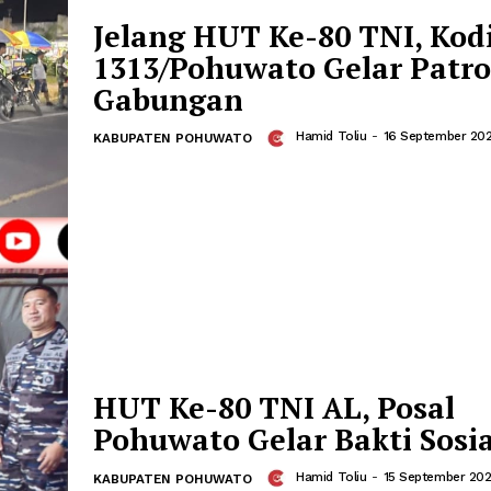
Jelang HUT Ke-80 T
1313/Pohuwato Gela
Mandiri Gabungan
Hamid Toliu
-
1
KABUPATEN POHUWATO
Jelang HUT Ke-80 T
1313/Pohuwato Gelar