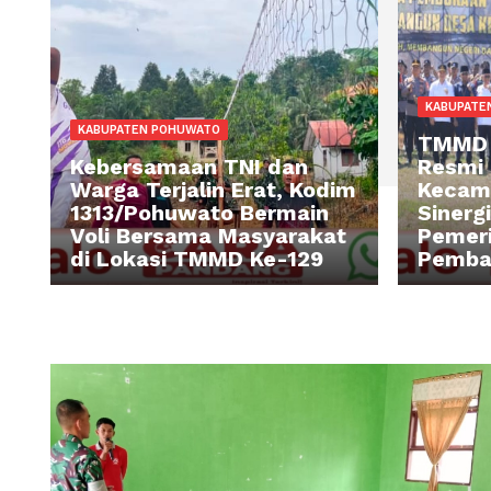
KA
KABUPATEN POHUWATO
T
Kebersamaan TNI dan
Re
Warga Terjalin Erat, Kodim
Ke
1313/Pohuwato Bermain
Si
Voli Bersama Masyarakat
P
di Lokasi TMMD Ke-129
P