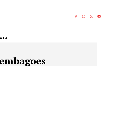
L
GALERI FOTO
la Assembagoes
SSEMBAGOES