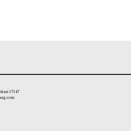
 Kota Bekasi 17147
carapandang.com