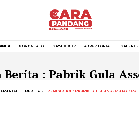
BERANDA
GORONTALO
GAYA HIDUP
ADVERTORIA
ian Berita : Pabrik Gu
BERANDA
BERITA
PENCARIAN : PABRIK GULA A