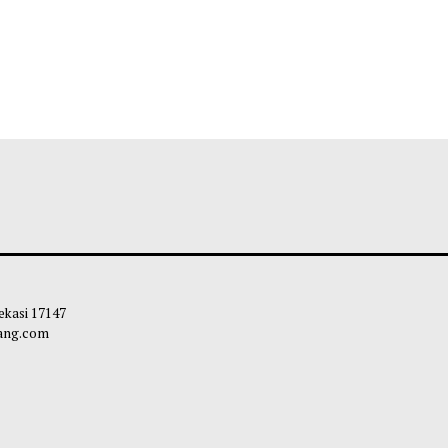
 Kota Bekasi 17147
carapandang.com