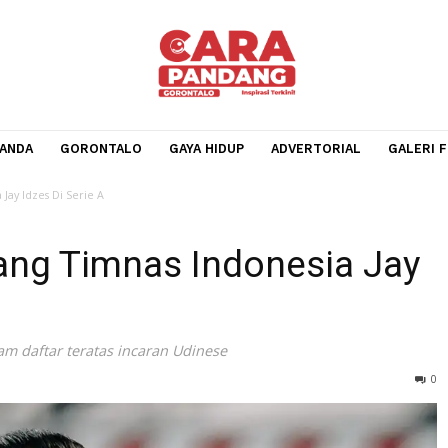
BERANDA
GORONTALO
GAYA HIDUP
ADVERTORIA
ndonesia Jay Idzes Di Serie A
intang Timnas Indonesia
da dalam daftar teratas incaran Udinese