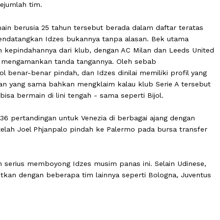
intang Timnas Indonesia Jay Idzes terus menjadi perde
awa Venezia bertahan di Serie A, performa solid sang be
oleh sejumlah tim.
 pemain berusia 25 tahun tersebut berada dalam daftar
tuk mendatangkan Idzes bukannya tanpa alasan. Bek u
 dengan kepindahannya dari klub, dengan AC Milan dan L
n untuk mengamankan tanda tangannya. Oleh sebab
 Bijol benar-benar pindah, dan Idzes dinilai memiliki pr
Laporan yang sama bahkan mengklaim kalau klub Serie 
sebut bisa bermain di lini tengah - sama seperti Bijol.
dalam 36 pertandingan untuk Venezia di berbagai ajang 
pten setelah Joel Phjanpalo pindah ke Palermo pada bursa