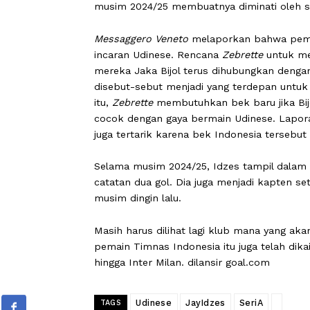
CARAPANDANG -
Kabar masa depan b
sampai saat ini. Meski ia gagal memb
musim 2024/25 membuatnya diminati 
Messaggero Veneto
melaporkan bahwa
incaran Udinese. Rencana
Zebrette
un
mereka Jaka Bijol terus dihubungkan
disebut-sebut menjadi yang terdepa
itu,
Zebrette
membutuhkan bek baru jika
cocok dengan gaya bermain Udinese. 
juga tertarik karena bek Indonesia ter
Selama musim 2024/25, Idzes tampil 
catatan dua gol. Dia juga menjadi ka
musim dingin lalu.