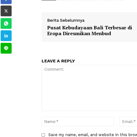
Masih harus dilihat lagi klub mana y
pemain Timnas Indonesia itu juga tel
hingga Inter Milan. dilansir goal.com
Udinese
JayIdzes
SeriA
TAGS
Berita Sebelumnya
Pusat Kebudayaan Bali Terbesa
Eropa Diresmikan Menbud
LEAVE A REPLY