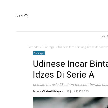
Cari
Beranda
Olahraga
Udinese Incar Bintang Timnas I
Olahraga
Udinese Incar B
Idzes Di Serie A
pemain berusia 25 tahun tersebut bera
Penulis
Chairul Hidayah
-
17 Juni 2025 06:15