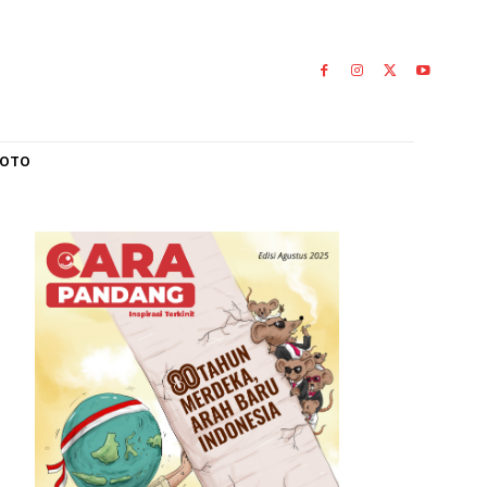
L
GALERI FOTO
 Jay
0