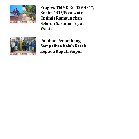
Bupati Saipul Hadiri Apel
batan
Kesiapsiagaan Karhutla di
Mapolres Pohuwato
k sepanjang
Progres TMMD Ke-129 H+17,
Kodim 1313/Pohuwato
 teratas
Optimis Rampungkan
Seluruh Sasaran Tepat
tama
Waktu
eeds United
Puluhan Penambang
Sampaikan Keluh Kesah
ofil yang
Kepada Bupati Saipul
A tersebut
dengan
 transfer