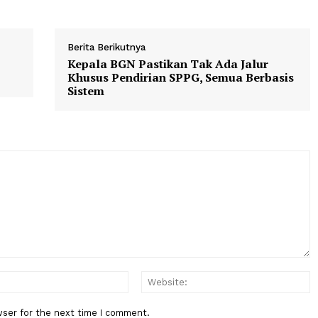
ang akan serius memboyong Idzes musim panas ini. Selain
ah dikaitkan dengan beberapa tim lainnya seperti Bologna
Berita Berikutnya
r di
Kepala BGN Pastikan Tak Ada Ja
Khusus Pendirian SPPG, Semua B
Sistem