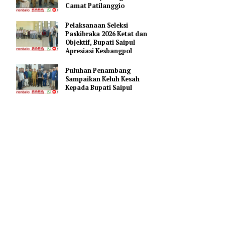
Pencopotan Sukrianto
Puluhuwala
Pemkab Pohuwato Tunjuk
Iswan Bouty sebagai Plt
Camat Patilanggio
Pelaksanaan Seleksi
eluruh
Paskibraka 2026 Ketat dan
an
Objektif, Bupati Saipul
Apresiasi Kesbangpol
gan daerah
mbar
Puluhan Penambang
Lahan Baku
Sampaikan Keluh Kesah
Kepada Bupati Saipul
Mahyeldi
 Tata Ruang
ran