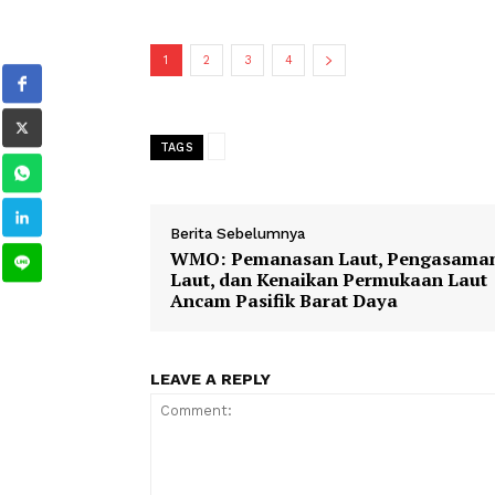
Presiden Nomor 12 Tahun 2025 tent
2025–2029 yang menargetkan sedikit
Kebijakan tersebut juga diperkuat m
Negeri mengenai percepatan pengint
Rencana Detail Tata Ruang (RDTR).
1
2
3
4
TAGS
Berita Sebelumnya
WMO: Pemanasan Laut, Peng
Laut, dan Kenaikan Permukaan