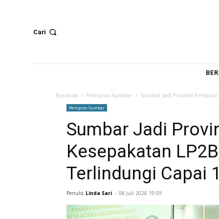
Cari
Beranda
Pemprov Sumbar
Sumbar Jadi Provinsi 
Pemprov Sumbar
Sumbar Jadi Pr
Kesepakatan LP
Terlindungi Cap
Penulis
Linda Sari
-
08 Juli 2026 19:09