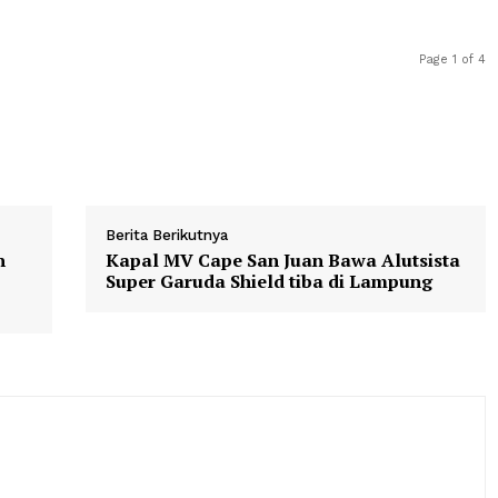
ang Rencana Pembangunan Jangka Menengah Nasional (R
nya 87 persen Lahan Baku Sawah ditetapkan sebagai LP2
elalui Surat Edaran Bersama Menteri ATR/BPN dan Menter
egrasian LP2B ke dalam Rencana Tata Ruang Wilayah (R
Berita Berikutnya
asaman
Kapal MV Cape San Juan Bawa Al
 Laut
Super Garuda Shield tiba di Lam