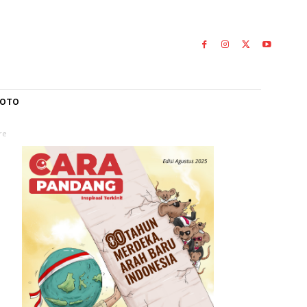
L
GALERI FOTO
ai 166 Ribu Hektare
n
n
0