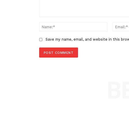
Ancam Pasifik Barat Daya
LEAVE A REPLY
Comment:
Name
Save my name, email, and website in t