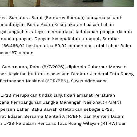
h Provinsi Sumatera Barat (Pemprov Sumbar) bersama s
i menandatangani Berita Acara Kesepakatan Luasan Lah
B) sebagai langkah strategis memperkuat ketahanan pan
l swasembada pangan. Dengan kesepakatan tersebut, Su
capai 166.466,02 hektare atau 89,92 persen dari total 
nal sebesar 87 persen.
torium Gubernuran, Rabu (8/7/2026), dipimpin Gubernur 
-Sumbar. Kegiatan itu turut disaksikan Direktur Jenderal
Badan Pertanahan Nasional (ATR/BPN), Suyus Windayana.
apan LP2B merupakan tindak lanjut dari amanat Peratu