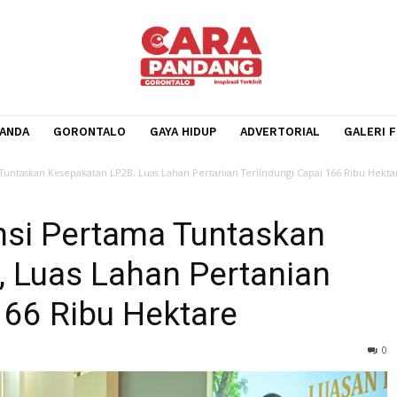
BERANDA
GORONTALO
GAYA HIDUP
ADVERTORIA
Pertama Tuntaskan Kesepakatan LP2B, Luas Lahan Pertanian Terlindungi Cap
ovinsi Pertama Tuntaska
2B, Luas Lahan Pertania
ai 166 Ribu Hektare