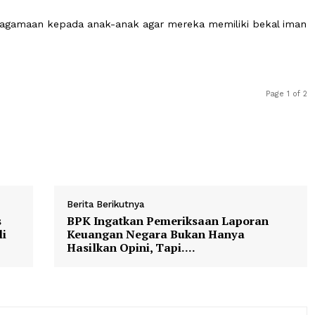
’an sejak dini. Ini juga menjadi momen untuk memperera
res Pohuwato.
njelaskan bahwa Kampung Ramadan Raudhatul Athfal Den
belajar membaca Al-Qur'an untuk mengisi kegiatan khus
an keagamaan kepada anak-anak agar mereka memiliki 