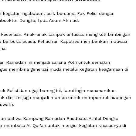
res Pohuwato AKBP Busroni, S.I.K.,M.H., memanfaatkan w
madan Raudhatul Athfal Dengilo. Sabtu, (28/2/2026).
engisi kegiatan ngabuburit asik bersama Pak Polisi den
Kapolsubsektor Dengilo, Ipda Adam Ahmad.
n dan keceriaan. Anak-anak tampak antusias mengikuti
waktu berbuka puasa. Kehadiran Kapolres memberikan 
jar agama.
 Safari Ramadan ini menjadi sarana Polri untuk semaki
sekaligus membina generasi muda melalui kegiatan kea
sama Pak Polisi dan ngaji bareng ini, kami ingin menana