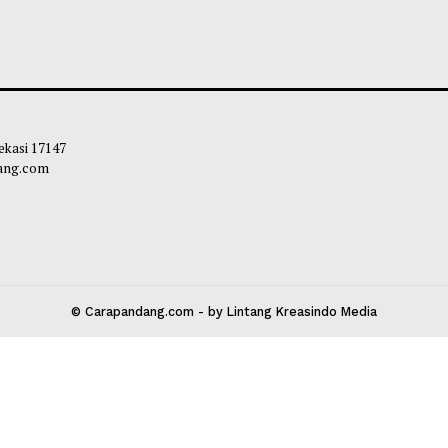
i Saipul Resmikan Tiga Gedung
Pelaksanaan Sele
 RSUD Lemito
Ketat dan Objekti
Apresiasi Kesban
liq
-
07 Agustus 2026 16:25
Maliq
-
07 Agustu