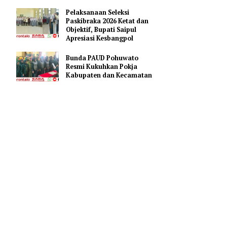
Puluhan Penambang
Sampaikan Keluh Kesah
aktu hari
Kepada Bupati Saipul
Pelaksanaan Seleksi
Paskibraka 2026 Ketat dan
gan
Objektif, Bupati Saipul
Apresiasi Kesbangpol
 bimbingan
Bunda PAUD Pohuwato
Resmi Kukuhkan Pokja
motivasi
Kabupaten dan Kecamatan
n
gamaan di
mkan