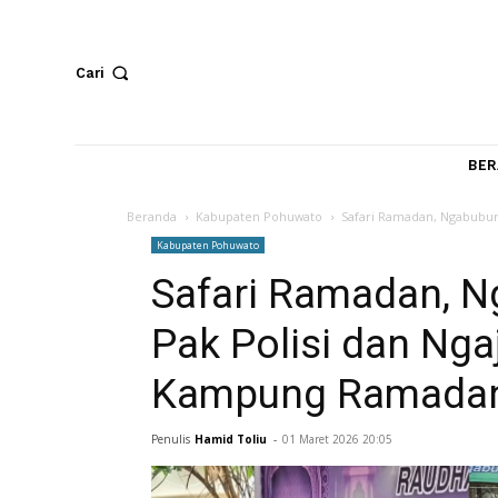
Cari
Beranda
Kabupaten Pohuwato
Safari Ramadan, N
Kabupaten Pohuwato
Safari Ramadan
Pak Polisi dan N
Kampung Ramada
Penulis
Hamid Toliu
-
01 Maret 2026 20:05