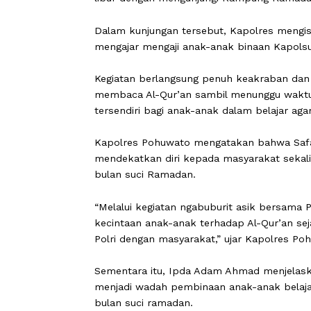
POHUWATO
,
CARAPANDANG
- Kapol
libur dengan mengunjungi Kampung Ra
Dalam kunjungan tersebut, Kapolres m
mengajar mengaji anak-anak binaan 
Kegiatan berlangsung penuh keakraba
membaca Al-Qur’an sambil menunggu 
tersendiri bagi anak-anak dalam bela
Kapolres Pohuwato mengatakan bahwa
mendekatkan diri kepada masyarakat 
bulan suci Ramadan.
“Melalui kegiatan ngabuburit asik ber