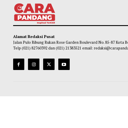
Imigrasi Akan Terus Jemput Bola,
Bupat
Pasporia Hadir di Paguat, 13 Warga Urus
Baru
Paspor untuk Umrah Tanpa Tinggalkan
Ma
Pekerjaan
Maliq
-
08 Agustus 2026 13:27
Alamat Redaksi Pusat