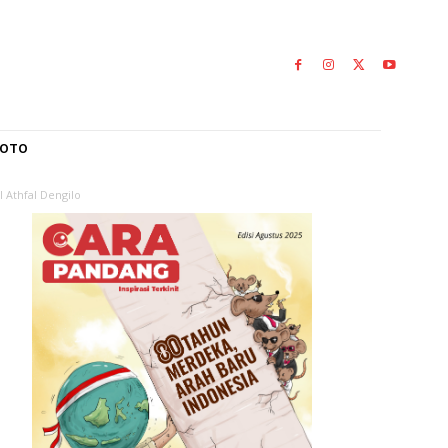
L
GALERI FOTO
amadan Raudhatul Athfal Dengilo
ma
gilo
0