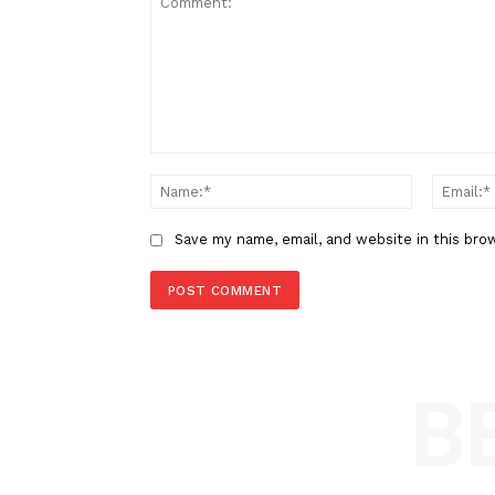
Berita Sebelumnya
MUI Sampaikan Duka Mendala
Wafatnya Pemimpin Tertinggi I
Khamenei
LEAVE A REPLY
Comment:
Name
Save my name, email, and website in t