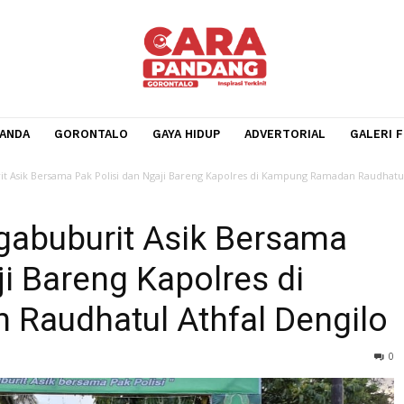
BERANDA
GORONTALO
GAYA HIDUP
ADVERTORIA
gabuburit Asik Bersama Pak Polisi dan Ngaji Bareng Kapolres di Kampung R
, Ngabuburit Asik Bersa
gaji Bareng Kapolres di
n Raudhatul Athfal Den