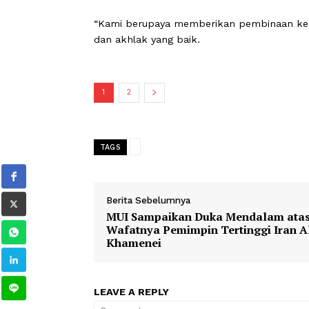
kecintaan anak-anak terhadap Al-Qur
Polri dengan masyarakat,” ujar Kapol
Sementara itu, Ipda Adam Ahmad me
menjadi wadah pembinaan anak-anak 
bulan suci ramadan.
“Kami berupaya memberikan pembina
dan akhlak yang baik.
1
2
TAGS