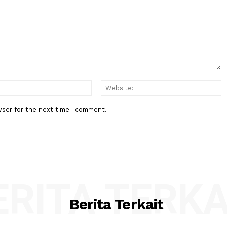
Berita Berikutnya
m atas
BPK Ingatkan Pemeriksaan Lapo
ran Ali
Keuangan Negara Bukan Hanya
Hasilkan Opini, Tapi....
:*
Email:*
his browser for the next time I comment.