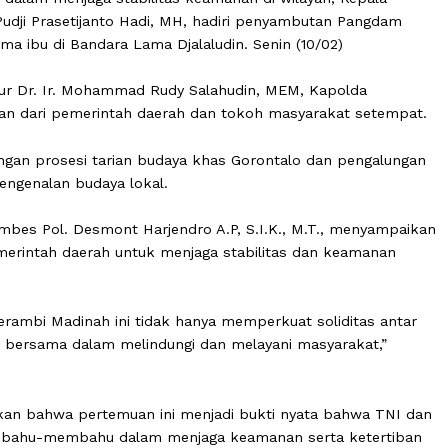
 upaya mempererat hubungan dan meningkatkan sinergit
dinasi dalam menjaga stabilitas keamanan di wilayah, Ke
l Drs. Pudji Prasetijanto Hadi, MH, hadiri penyambutan P
 Bersama ibu di Bandara Lama Djalaludin. Senin (10/02)
. Gubernur Dr. Ir. Mohammad Rudy Salahudin, MEM, Kapol
perwakilan dari pemerintah daerah dan tokoh masyarakat
ah dengan prosesi tarian budaya khas Gorontalo dan pe
dan pengenalan budaya lokal.
as Kombes Pol. Desmont Harjendro A.P, S.I.K., M.T., m
, dan pemerintah daerah untuk menjaga stabilitas dan ke