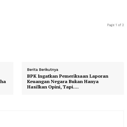
Kota Serambi Madinah ini tidak hanya memperkuat solidit
omitmen bersama dalam melindungi dan melayani masyarak
engatakan bahwa pertemuan ini menjadi bukti nyata bah
nergi dan bahu-membahu dalam menjaga keamanan serta k
Berita Berikutnya
elar
BPK Ingatkan Pemeriksaan Lapo