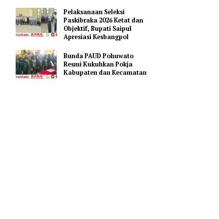
Puluhan Penambang
Sampaikan Keluh Kesah
as antara
Kepada Bupati Saipul
pala
angdam
Pelaksanaan Seleksi
Paskibraka 2026 Ketat dan
Objektif, Bupati Saipul
Apresiasi Kesbangpol
da
 setempat.
Bunda PAUD Pohuwato
Resmi Kukuhkan Pokja
Kabupaten dan Kecamatan
ngalungan
enyampaikan
amanan