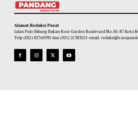
Imigrasi Akan Terus Jemput Bola,
Bupat
Pasporia Hadir di Paguat, 13 Warga Urus
Baru
Paspor untuk Umrah Tanpa Tinggalkan
Ma
Pekerjaan
Maliq
-
08 Agustus 2026 13:27
Alamat Redaksi Pusat
Jalan Pulo Ribung Rukan Rose Garden Boulevard No. 85-87
Telp (021) 82760392 dan (021) 21383521 email: redaksi@