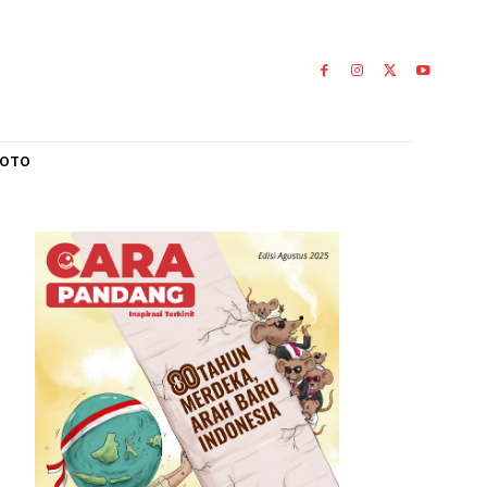
L
GALERI FOTO
mbutan Pangdam
adiri
0