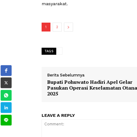
“Kehadiran Pangdam XIII/Merdeka di 
instansi, tetapi juga menunjukkan k
tambahnya.
Lebih lanjut, Mantan Wadir Lantas m
Polri di Gorontalo senantiasa bersi
masyarakat.
1
2
TAGS
Berita Sebelumnya
Bupati Pohuwato Hadiri Apel G