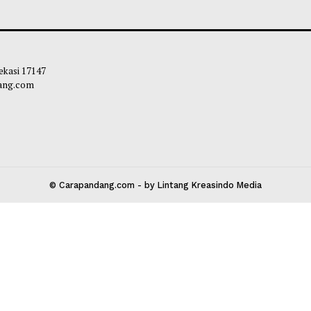
i Saipul Resmikan Tiga Gedung
Pelaksanaan Sele
 RSUD Lemito
Ketat dan Objekti
Apresiasi Kesban
liq
-
07 Agustus 2026 16:25
Maliq
-
07 Agustu
 Kota Bekasi 17147
carapandang.com