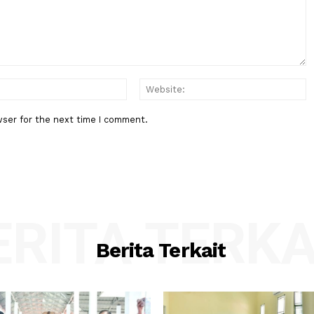
 Otanaha
Keuangan Negara Bukan Hanya
Hasilkan Opini, Tapi....
:*
Email:*
his browser for the next time I comment.