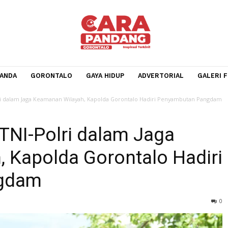
BERANDA
GORONTALO
GAYA HIDUP
ADVERTORIA
s TNI-Polri dalam Jaga Keamanan Wilayah, Kapolda Gorontalo Hadiri Penya
tas TNI-Polri dalam Jaga
h, Kapolda Gorontalo H
Pangdam