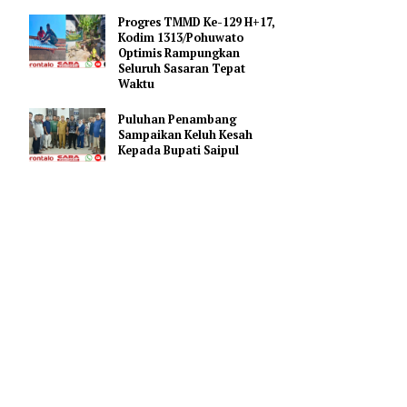
Bupati Saipul Hadiri Apel
Kesiapsiagaan Karhutla di
Mapolres Pohuwato
rhadap
Progres TMMD Ke-129 H+17,
embuat
Kodim 1313/Pohuwato
Optimis Rampungkan
Seluruh Sasaran Tepat
Waktu
 tiga
butkan
Puluhan Penambang
Sampaikan Keluh Kesah
diizinkan
Kepada Bupati Saipul
enyebabkan
dan