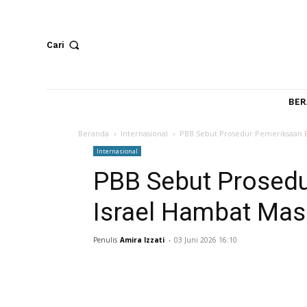
Cari
Beranda
Internasional
PBB Sebut Prosedur Pemer
Internasional
PBB Sebut Pros
Israel Hambat 
Penulis
Amira Izzati
-
03 Juni 2026 16:10