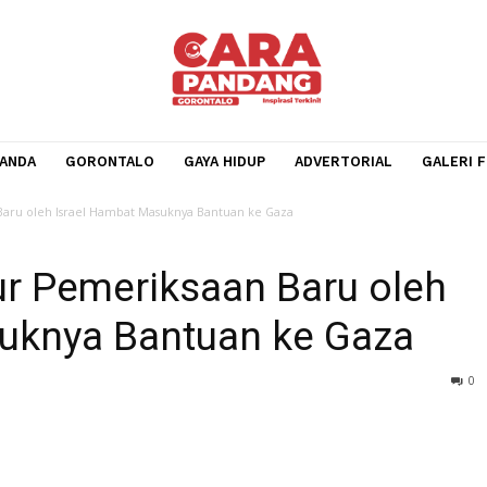
BERANDA
GORONTALO
GAYA HIDUP
ADVERTORIA
iksaan Baru oleh Israel Hambat Masuknya Bantuan ke Gaza
edur Pemeriksaan Baru o
Masuknya Bantuan ke Ga