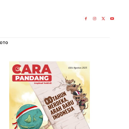
L
GALERI FOTO
leh
za
0