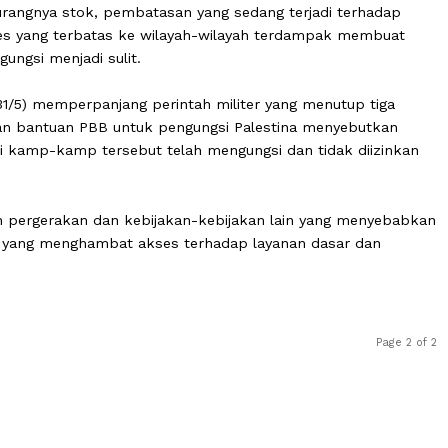
berkurangnya stok, pembatasan yang sedang terjadi te
ta akses yang terbatas ke wilayah-wilayah terdampak m
 pengungsi menjadi sulit.
inggu (31/5) memperpanjang perintah militer yang menutup
m. Badan bantuan PBB untuk pengungsi Palestina menye
ina dari kamp-kamp tersebut telah mengungsi dan tidak 
asan pergerakan dan kebijakan-kebijakan lain yang m
aupun yang menghambat akses terhadap layanan dasar 