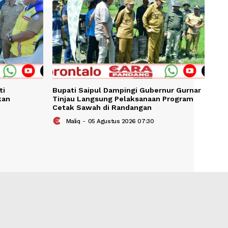
KAIT
arasi-Taluditi
Bupati Saipul Dampingi Gube