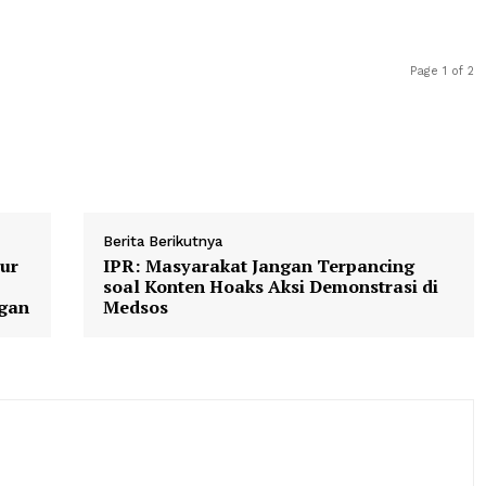
kur karena perbaikan saluran dilakukan pada waktu yang
di lebih optimal.
 saluran air sudah di perbaiki dan air optimal masuk ke 
 terang petani tersebut.
Berita Berikutnya
Direktur
IPR: Masyarakat Jangan Terpanc
am
soal Konten Hoaks Aksi Demonstr