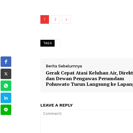
Salah seorang petani mengaku bersyu
sehingga distribusi air ke sawah menja
“Alhamdulillah, pas pada fase hambur,
persawahan milik kami warga petani,”
1
2
TAGS
Berita Sebelumnya
Gerak Cepat Atasi Keluhan Air, 
dan Dewan Pengawas Perumd