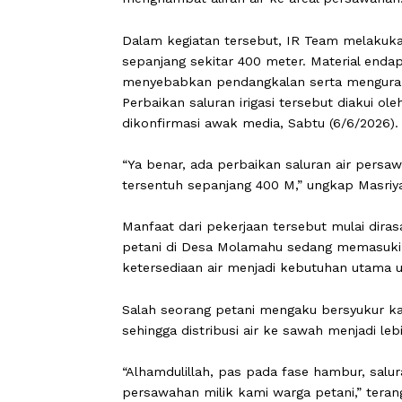
POHUWATO
,
CARAPANDANG
–-Upaya 
Molamahu, Kecamatan Paguat, Kabupa
Kegiatan tersebut dinilai mampu menj
menghambat aliran air ke areal pers
Dalam kegiatan tersebut, IR Team me
sepanjang sekitar 400 meter. Materi
menyebabkan pendangkalan serta meng
Perbaikan saluran irigasi tersebut dia
dikonfirmasi awak media, Sabtu (6/6/
“Ya benar, ada perbaikan saluran air
tersentuh sepanjang 400 M,” ungkap 
Manfaat dari pekerjaan tersebut mulai
petani di Desa Molamahu sedang mem
ketersediaan air menjadi kebutuhan