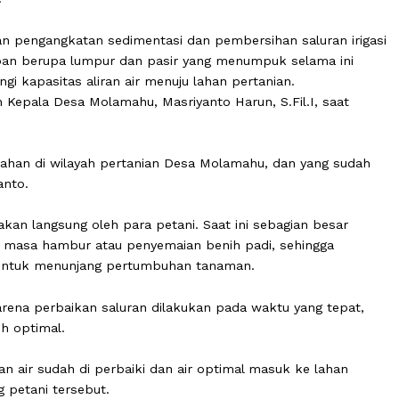
normalisasi saluran irigasi yang dilakukan IR Team di De
ten Pohuwato, mendapat apresiasi dari para petani set
awab keluhan masyarakat terkait sedimentasi yang selam
awahan.
lakukan pengangkatan sedimentasi dan pembersihan salur
al endapan berupa lumpur dan pasir yang menumpuk sela
urangi kapasitas aliran air menuju lahan pertanian.
kui oleh Kepala Desa Molamahu, Masriyanto Harun, S.Fil.I,
2026).
 persawahan di wilayah pertanian Desa Molamahu, dan ya
Masriyanto.
 dirasakan langsung oleh para petani. Saat ini sebagian 
asuki masa hambur atau penyemaian benih padi, sehin
 utama untuk menunjang pertumbuhan tanaman.