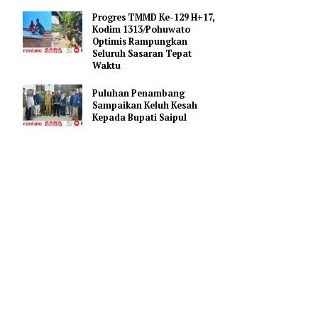
sa
Bupati Saipul Hadiri Apel
empat.
Kesiapsiagaan Karhutla di
a ini
Mapolres Pohuwato
Progres TMMD Ke-129 H+17,
Kodim 1313/Pohuwato
an irigasi
Optimis Rampungkan
ma ini
Seluruh Sasaran Tepat
Waktu
 saat
Puluhan Penambang
Sampaikan Keluh Kesah
Kepada Bupati Saipul
ng sudah
besar
gga