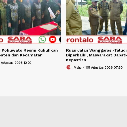
BERITA TER
Berita Terkait
a PAUD Pohuwato Resmi Kukuhkan
Ruas Jalan Wangg