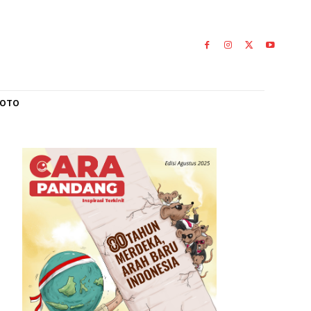
L
GALERI FOTO
eam
0