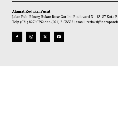
Rangkaian Pertandingan dan Perlombaan
Pokj
HUT Ke-81 RI
Ma
Maliq
-
05 Agustus 2026 13:48
Alamat Redaksi Pusat
Jalan Pulo Ribung Rukan Rose Garden Boulevard No. 85-87
Telp (021) 82760392 dan (021) 21383521 email: redaksi@