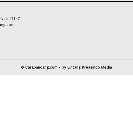
a Kabupaten dan Kecamatan
Diperbaiki, Masy
Kepastian
liq
-
05 Agustus 2026 12:20
Maliq
-
05 Agust
 Kota Bekasi 17147
carapandang.com