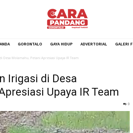
BERANDA
GORONTALO
GAYA HIDUP
ADVERTORIA
n Irigasi di Desa Molamahu, Petani Apresiasi Upaya IR Team
ran Irigasi di Desa
i Apresiasi Upaya IR T