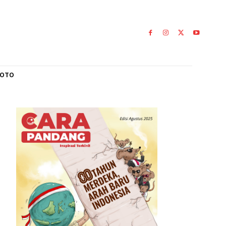
L
GALERI FOTO
nsi.Guru
ato
0