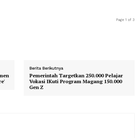
n, Ny. Arnice Arman Mohamad, serta Ketua Komando Po
 Mbuinga menyampaikan apresiasi atas terselenggaranya 
leh para guru dan tenaga kependidikan dari seluruh keca
Berita Berikutnya
dikdasmen
Pemerintah Targetkan 250.000 Pe
Daycare'
Vokasi IKuti Program Magang 15