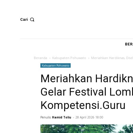
Cari
Beranda
Kabupaten Pohuwato
Meriahkan Hardikn
Kabupaten Pohuwato
Meriahkan Hard
Gelar Festival L
Kompetensi.Gu
Penulis
Hamid Toliu
-
28 April 2026 18:00