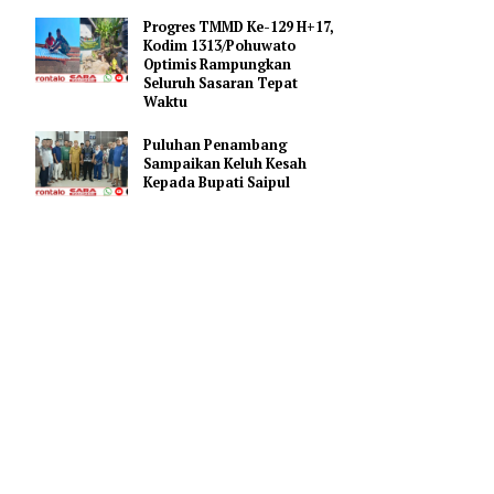
Bupati Saipul Hadiri Apel
Kesiapsiagaan Karhutla di
26, Dinas
Mapolres Pohuwato
g meliputi
Progres TMMD Ke-129 H+17,
Kodim 1313/Pohuwato
Optimis Rampungkan
Seluruh Sasaran Tepat
Pohuwato,
Waktu
nas
Puluhan Penambang
Sampaikan Keluh Kesah
Kepada Bupati Saipul
r wilayah
ato, Beni
m, Ahmad
Ali, Ketua