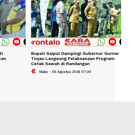
KAIT
arasi-Taluditi
Bupati Saipul Dampingi Gube