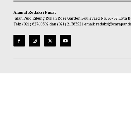
Rangkaian Pertandingan dan Perlombaan
Pokj
HUT Ke-81 RI
Ma
Maliq
-
05 Agustus 2026 13:48
Alamat Redaksi Pusat
Jalan Pulo Ribung Rukan Rose Garden Boulevard No. 85-87
Telp (021) 82760392 dan (021) 21383521 email: redaksi@