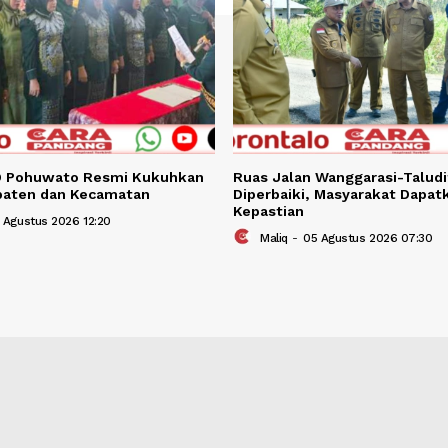
BERITA TER
Berita Terkait
a PAUD Pohuwato Resmi Kukuhkan
Ruas Jalan Wangg