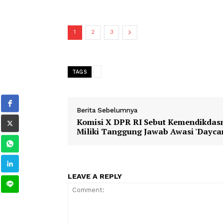
DWP Dinas Pendidikan dan Kebudayaa
Zulviana Mbuinga.
Dalam sambutannya, Bupati Saipul A.
pencanangan Hardiknas yang diikuti o
Pohuwato.
1
2
3
TAGS
Berita Sebelumnya
Komisi X DPR RI Sebut Kemen
Miliki Tanggung Jawab Awasi '