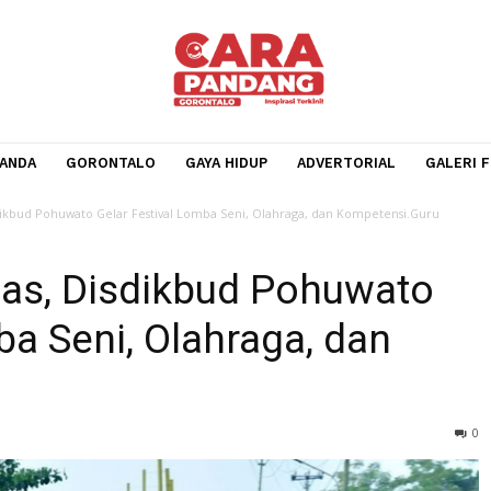
BERANDA
GORONTALO
GAYA HIDUP
ADVERTORIA
as, Disdikbud Pohuwato Gelar Festival Lomba Seni, Olahraga, dan Kompete
iknas, Disdikbud Pohuw
omba Seni, Olahraga, dan
ru