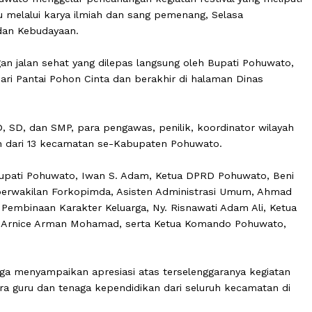
 rangka memeriahkan Hari Pendidikan Nasional tahun 20
 Pohuwato menggelar pencanangan kegiatan festival yan
si guru melalui karya ilmiah dan sang pemenang, Selasa
idikan dan Kebudayaan.
i dengan jalan sehat yang dilepas langsung oleh Bupati 
imulai dari Pantai Pohon Cinta dan berakhir di halaman Di
.
lah PAUD, SD, dan SMP, para pengawas, penilik, koordinato
ndidikan dari 13 kecamatan se-Kabupaten Pohuwato.
 Wakil Bupati Pohuwato, Iwan S. Adam, Ketua DPRD Pohuw
Datau, perwakilan Forkopimda, Asisten Administrasi Umu
idang Pembinaan Karakter Keluarga, Ny. Risnawati Adam 