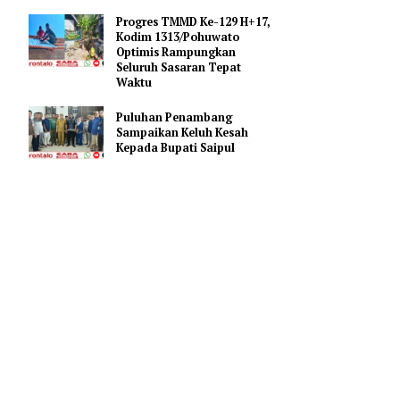
Bupati Saipul Hadiri Apel
Kesiapsiagaan Karhutla di
Mapolres Pohuwato
Progres TMMD Ke-129 H+17,
Kodim 1313/Pohuwato
ng ke
Optimis Rampungkan
aringan
Seluruh Sasaran Tepat
Waktu
Puluhan Penambang
Sampaikan Keluh Kesah
ir Tanah
Kepada Bupati Saipul
t berada di
ecamatan
 Molosifat,
si melalui