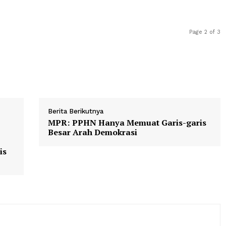
 Anggaran 2027.
satu titik bor JIAT sekitar Rp1,5 miliar, dengan kemamp
jutan seluas 3 hingga 5 hektare. Kami berharap usulan i
anfaatnya akan sangat dirasakan langsung oleh masyara
Berita Berikutnya
an
MPR: PPHN Hanya Memuat Garis
n
Besar Arah Demokrasi