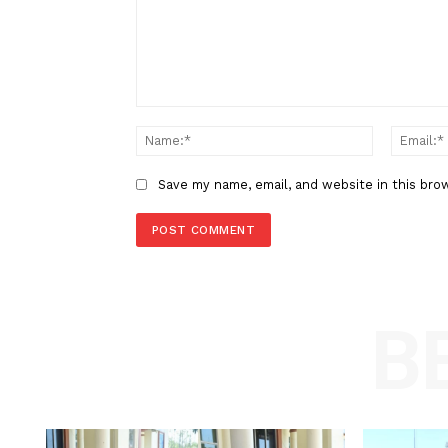
Kawasan Sawahlunto–Sijunjun
Dharmasraya sebagai Proyek St
Nasional
LEAVE A REPLY
Comment:
Name
Save my name, email, and website in t