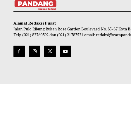
Meriahkan HUT Ke-81 RI, Pertandingan
Bupat
dan Perlombaan Antar OPD Resmi
Gera
Dimulai
Ma
Maliq
-
06 Agustus 2026 14:20
Alamat Redaksi Pusat
Jalan Pulo Ribung Rukan Rose Garden Boulevard No. 85-87
Telp (021) 82760392 dan (021) 21383521 email: redaksi@