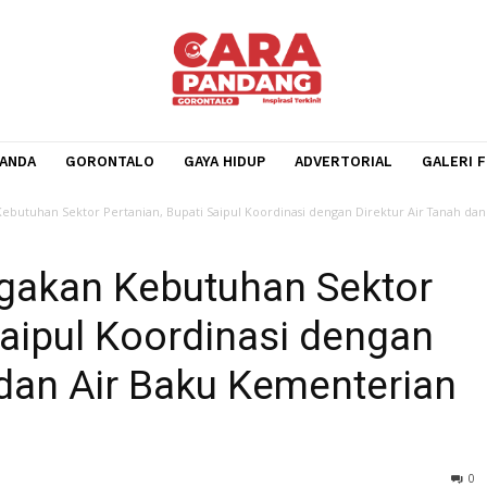
BERANDA
GORONTALO
GAYA HIDUP
ADVERTORIA
gakan Kebutuhan Sektor Pertanian, Bupati Saipul Koordinasi dengan Direk
angakan Kebutuhan Sek
ti Saipul Koordinasi den
nah dan Air Baku Kemente