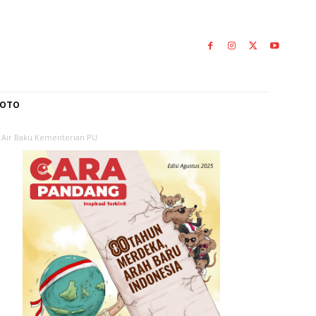
L
GALERI FOTO
tur Air Tanah dan Air Baku Kementerian PU
tor
gan
rian