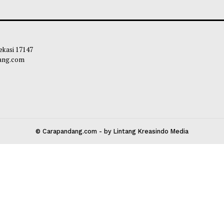
i Saipul Buka Kemah Prasiaga
Pemkab Pohuwat
kan Pramuka Pohuwato
Rangkaian Perta
HUT Ke-81 RI
liq
-
06 Agustus 2026 13:30
Maliq
-
05 Agustu
 Kota Bekasi 17147
carapandang.com