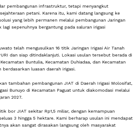
kan sekadar pembangunan infrastruktur, tetapi menyangkut
an kesejahteraan petani. Karena itu, kami datang langsu
kan solusi yang lebih permanen melalui pembangunan J
ani tidak lagi sepenuhnya bergantung pada saluran irigasi
 Pohuwato telah mengusulkan 16 titik Jaringan Irigasi A
asi SIPURI dan siap ditindaklanjuti. Lokasi usulan tersebu
meliputi Kecamatan Buntulia, Kecamatan Duhiadaa, dan K
uaikan berdasarkan luasan daerah irigasi.
ngusulkan tambahan pembangunan JIAT di Daerah Irigasi
rah Irigasi Bunuyo di Kecamatan Paguat untuk diakomoda