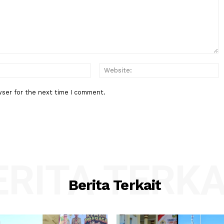
g–
rategis
:*
Email:*
his browser for the next time I comment.