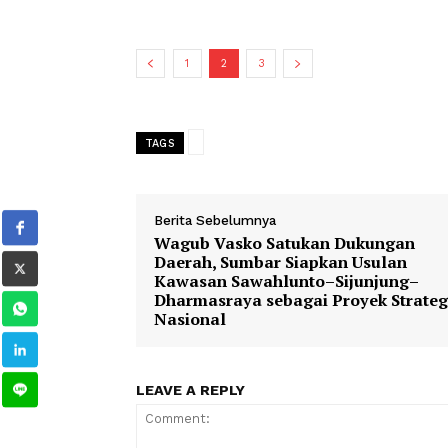
APBN Perubahan maupun APBN Tahun
"Perkiraan kebutuhan anggaran untuk 
mengairi lahan sawah secara berkelan
dukungan pemerintah pusat karena m
petani,"tambah Saipul.
1
2
3
TAGS
Berita Sebelumnya
Wagub Vasko Satukan Dukung
Daerah, Sumbar Siapkan Usula