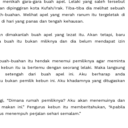
 saleh menikah gara-gara buah apel. Lelaki yang sale
berjalan dipinggiran kota Kufah/Irak. Tiba-tiba dia mel
un buah-buahan. Melihat apel yang merah ranum itu te
 apalagi di hari yang panas dan tengah kehausan.
gut dan dimakanlah buah apel yang lezat itu. Akan t
t bahwa buah itu bukan miliknya dan dia belum men
 kebun buah-buahan itu hendak menemui pemiliknya ag
ya. Di kebun itu ia bertemu dengan seorang lelaki. Ma
 makan setengah dari buah apel ini. Aku berh
ab, “Aku bukan pemilik kebun ini. Aku khadamnya yang