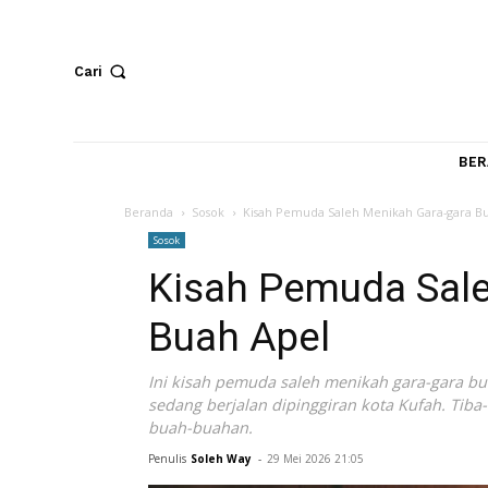
Cari
Beranda
Sosok
Kisah Pemuda Saleh Menikah Gara
Sosok
Kisah Pemuda S
Buah Apel
Ini kisah pemuda saleh menikah gara-g
sedang berjalan dipinggiran kota Kufah
buah-buahan.