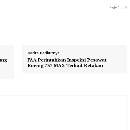
anya lagi, “Dimana rumah pemiliknya? Aku akan mene
lah ku makan ini.” Pengurus kebun itu memberitahuka
au harus menempuh perjalan sehari semalam.”
Berita Berikutnya
Langsung
FAA Perintahkan Inspeksi Pesaw
Lahir
Boeing 737 MAX Terkait Retakan