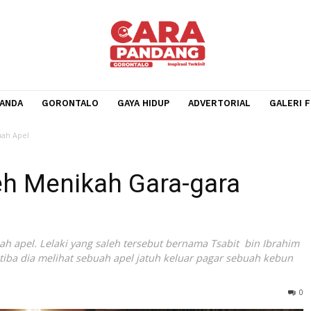
BERANDA
GORONTALO
GAYA HIDUP
ADVERTORIA
-gara Buah Apel
aleh Menikah Gara-gara
ara buah apel. Lelaki yang saleh tersebut bernama Tsabit 
. Tiba-tiba dia melihat sebuah apel jatuh keluar pagar se