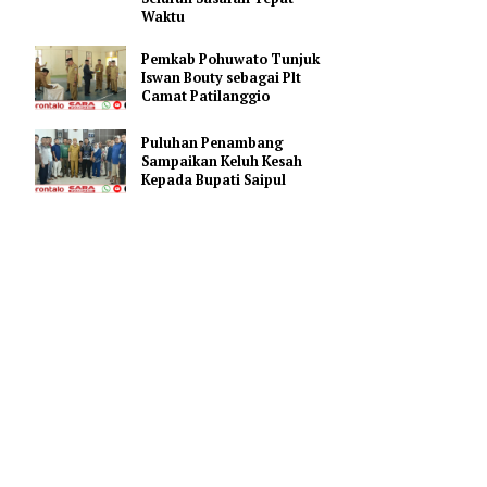
Progres TMMD Ke-129 H+17,
Kodim 1313/Pohuwato
Optimis Rampungkan
Seluruh Sasaran Tepat
h tersebut
Waktu
ihat sebuah
rgeletak di
Pemkab Pohuwato Tunjuk
Iswan Bouty sebagai Plt
Camat Patilanggio
etapi, baru
Puluhan Penambang
dapat izin
Sampaikan Keluh Kesah
Kepada Bupati Saipul
ar meminta
ka langsung
arap anda
 ditugaskan