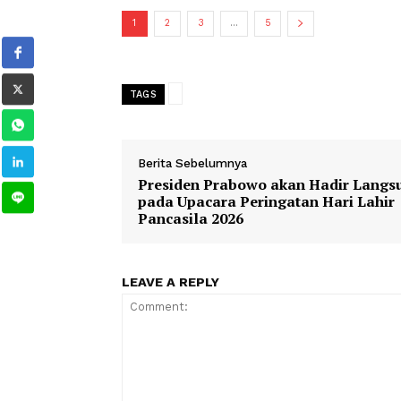
Dengan nada menyesal Tsabit bert
minta agar dihalalkan apel yang te
engkau ingin pergi kesana maka engk
1
2
3
...
5
TAGS
Berita Sebelumnya
Presiden Prabowo akan Hadir 
pada Upacara Peringatan Hari 
Pancasila 2026