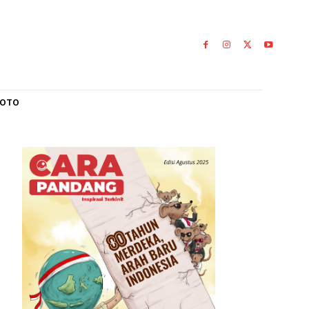
L
GALERI FOTO
bin Ibrahim
buah kebun